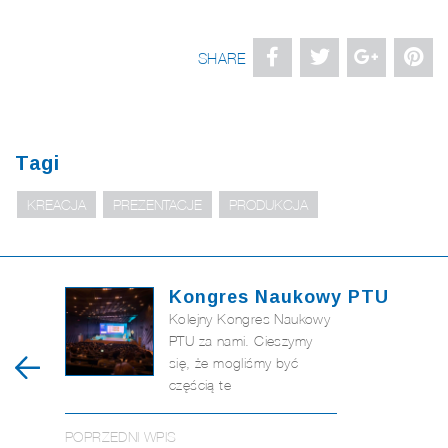
SHARE
Tagi
KREACJA
PREZENTACJE
PRODUKCJA
Kongres Naukowy PTU
Kolejny Kongres Naukowy
PTU za nami.
Cieszymy
się, że mogliśmy być
częścią te
POPRZEDNI WPIS