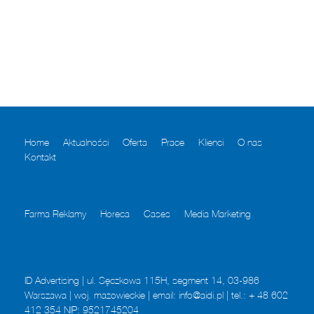
Home
Aktualności
Oferta
Prace
Klienci
O nas
Kontakt
Farma Reklamy
Horeca
Cases
Media Marketing
ID Advertising | ul. Sęczkowa 115H, segment 14, 03-986
Warszawa | woj. mazowieckie | email: info@aidi.pl | tel.: + 48 602
412 354 NIP: 9521745204